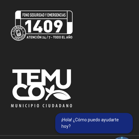
¡Hola! ¿Cómo puedo ayudarte
hoy?