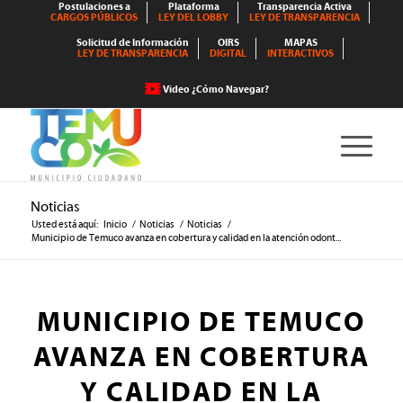
Postulaciones a
Plataforma
Transparencia Activa
CARGOS PÚBLICOS
LEY DEL LOBBY
LEY DE TRANSPARENCIA
Solicitud de Información
OIRS
MAPAS
LEY DE TRANSPARENCIA
DIGITAL
INTERACTIVOS
Video ¿Cómo Navegar?
Noticias
Usted está aquí:
Inicio
/
Noticias
/
Noticias
/
Municipio de Temuco avanza en cobertura y calidad en la atención odont...
MUNICIPIO DE TEMUCO
AVANZA EN COBERTURA
Y CALIDAD EN LA