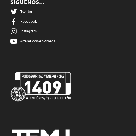
SIGUENOS…
Twitter
Facebook
Instagram
@temucowebvideos