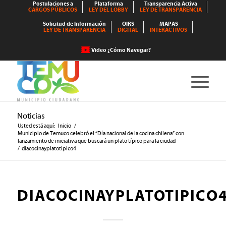
Postulaciones a
Plataforma
Transparencia Activa
CARGOS PÚBLICOS
LEY DEL LOBBY
LEY DE TRANSPARENCIA
Solicitud de Información
OIRS
MAPAS
LEY DE TRANSPARENCIA
DIGITAL
INTERACTIVOS
Video ¿Cómo Navegar?
Noticias
Usted está aquí:
Inicio
/
Municipio de Temuco celebró el “Día nacional de la cocina chilena” con
lanzamiento de iniciativa que buscará un plato típico para la ciudad
/
diacocinayplatotipico4
DIACOCINAYPLATOTIPICO