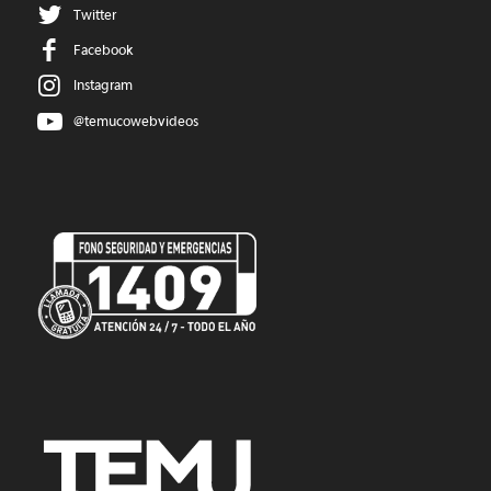
Twitter
Facebook
Instagram
@temucowebvideos