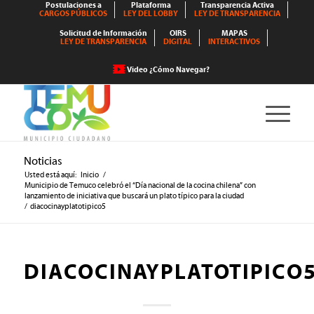
Postulaciones a
Plataforma
Transparencia Activa
CARGOS PÚBLICOS
LEY DEL LOBBY
LEY DE TRANSPARENCIA
Solicitud de Información
OIRS
MAPAS
LEY DE TRANSPARENCIA
DIGITAL
INTERACTIVOS
Video ¿Cómo Navegar?
Noticias
Usted está aquí:
Inicio
/
Municipio de Temuco celebró el “Día nacional de la cocina chilena” con
lanzamiento de iniciativa que buscará un plato típico para la ciudad
/
diacocinayplatotipico5
DIACOCINAYPLATOTIPICO