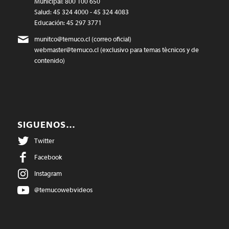
Municipal: 800 100 650
Salud: 45 324 4000 - 45 324 4083
Educación: 45 297 3771
munitco@temuco.cl
(correo oficial)
webmaster@temuco.cl
(exclusivo para temas técnicos y de
contenido)
SIGUENOS…
Twitter
Facebook
Instagram
@temucowebvideos