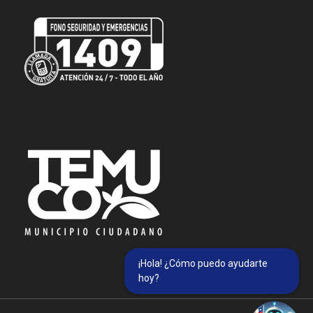
¡Hola! ¿Cómo puedo ayudarte
hoy?