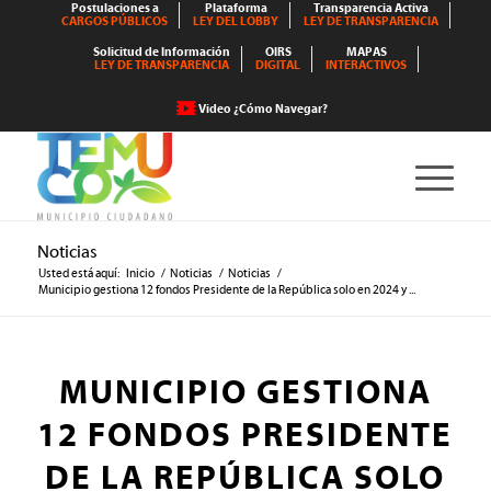
Postulaciones a
Plataforma
Transparencia Activa
CARGOS PÚBLICOS
LEY DEL LOBBY
LEY DE TRANSPARENCIA
Solicitud de Información
OIRS
MAPAS
LEY DE TRANSPARENCIA
DIGITAL
INTERACTIVOS
Video ¿Cómo Navegar?
Noticias
Usted está aquí:
Inicio
/
Noticias
/
Noticias
/
Municipio gestiona 12 fondos Presidente de la República solo en 2024 y ...
MUNICIPIO GESTIONA
12 FONDOS PRESIDENTE
DE LA REPÚBLICA SOLO