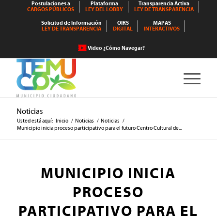
Postulaciones a
Plataforma
Transparencia Activa
CARGOS PÚBLICOS
LEY DEL LOBBY
LEY DE TRANSPARENCIA
Solicitud de Información
OIRS
MAPAS
LEY DE TRANSPARENCIA
DIGITAL
INTERACTIVOS
Video ¿Cómo Navegar?
Noticias
Usted está aquí:
Inicio
/
Noticias
/
Noticias
/
Municipio inicia proceso participativo para el futuro Centro Cultural de...
MUNICIPIO INICIA
PROCESO
PARTICIPATIVO PARA EL