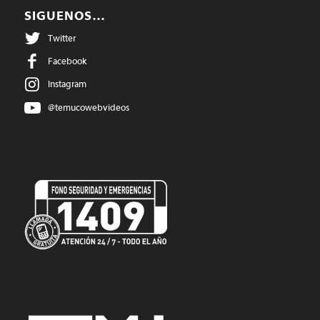
SIGUENOS…
Twitter
Facebook
Instagram
@temucowebvideos