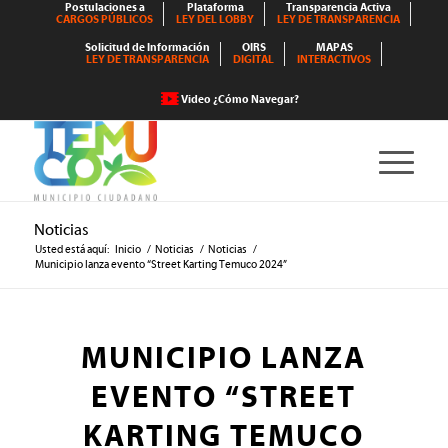
Postulaciones a
Plataforma
Transparencia Activa
CARGOS PÚBLICOS
LEY DEL LOBBY
LEY DE TRANSPARENCIA
Solicitud de Información
OIRS
MAPAS
LEY DE TRANSPARENCIA
DIGITAL
INTERACTIVOS
Video ¿Cómo Navegar?
Noticias
Usted está aquí:
Inicio
/
Noticias
/
Noticias
/
Municipio lanza evento “Street Karting Temuco 2024”
MUNICIPIO LANZA
EVENTO “STREET
KARTING TEMUCO