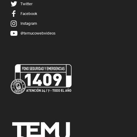
Twitter
Facebook
Instagram
@temucowebvideos