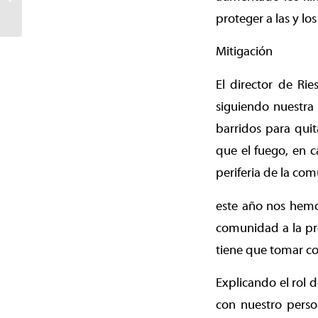
completamente fuera del
proteger a las y lo
centro de Te...
Mitigación
El director de Rie
siguiendo nuestra
barridos para qui
que el fuego, en 
periferia de la co
este año nos hemo
comunidad a la pr
tiene que tomar co
Explicando el rol 
con nuestro perso