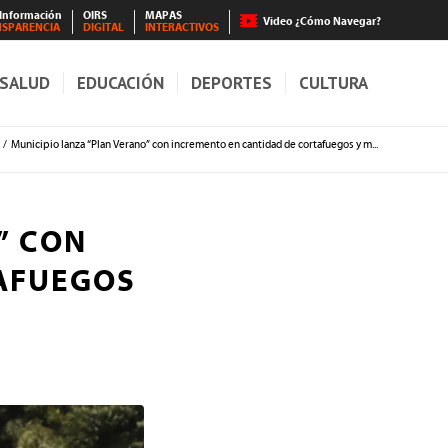
 Información
OIRS
MAPAS
Video ¿Cómo Navegar?
NSPARENCIA
DIGITAL
INTERACTIVOS
SALUD
EDUCACIÓN
DEPORTES
CULTURA
/
Municipio lanza “Plan Verano” con incremento en cantidad de cortafuegos y m...
” CON
AFUEGOS