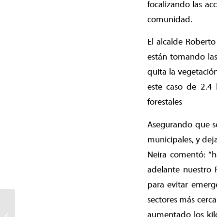
focalizando las ac
comunidad.
El alcalde Robert
están tomando las
quita la vegetació
este caso de 2.4 
forestales
Asegurando que se 
municipales, y dej
Neira comentó: “h
adelante nuestro 
para evitar emerg
sectores más cerca
Alcalde Neira: “queremos
una cárcel
aumentado los kiló