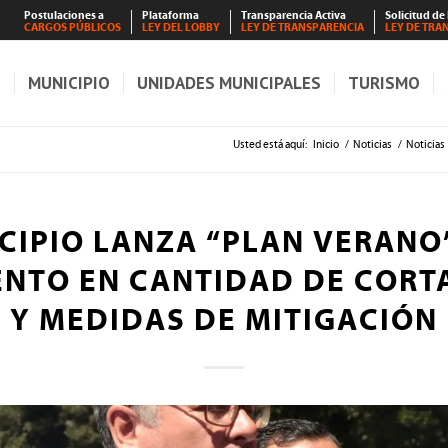
Postulaciones a
Plataforma
Transparencia Activa
Solicitud de
CARGOS PÚBLICOS
LEY DEL LOBBY
LEY DE TRANSPARENCIA
LEY DE TRA
S
MUNICIPIO
UNIDADES MUNICIPALES
TURISMO
Usted está aquí:
Inicio
/
Noticias
/
Noticias
CIPIO LANZA “PLAN VERANO
ENTO EN CANTIDAD DE CORT
Y MEDIDAS DE MITIGACIÓN