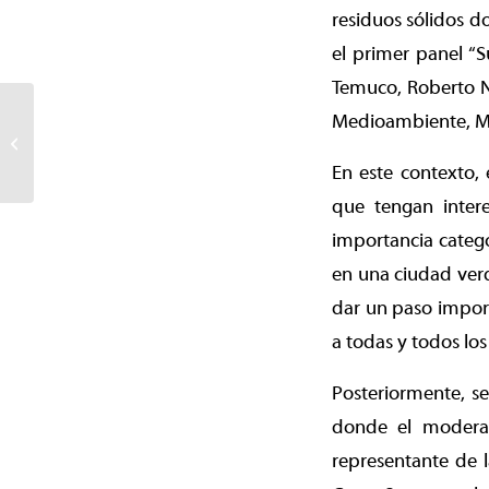
residuos sólidos do
el primer panel “S
Temuco, Roberto Ne
Estudiantes del Instituto
Medioambiente, Ma
Superior de
Especialidades Técnicas
En este contexto, 
se capacitan...
que tengan inter
importancia categó
en una ciudad verd
dar un paso import
a todas y todos los
Posteriormente, se
donde el moderad
representante de 