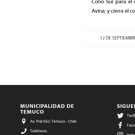
Cono Sur para el 
Avina; y cierra el 
12 DE SEPTIEMBR
MUNICIPALIDAD DE
SIGU
TEMUCO
Twit
Av. Prat 650, Temuco - Chile
Face
Teléfonos:
Inst