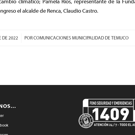
cambio climático; Pamela Ríos, representante de la Funda
congreso el alcalde de Renca, Claudio Castro.
/
E DE 2022
POR
COMUNICACIONES MUNICIPALIDAD DE TEMUCO
ENOS…
ter
book
agram