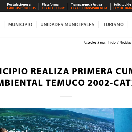
Postulaciones a
Plataforma
Transparencia Activa
Solicitud de
CARGOS PÚBLICOS
LEY DEL LOBBY
LEY DE TRANSPARENCIA
LEY DE TRA
S
MUNICIPIO
UNIDADES MUNICIPALES
TURISMO
Usted está aquí:
Inicio
/
Noticias
CIPIO REALIZA PRIMERA C
MBIENTAL TEMUCO 2002-CAT