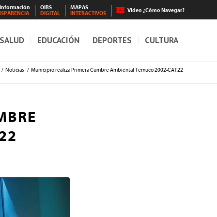
 Información
OIRS
MAPAS
Video ¿Cómo Navegar?
NSPARENCIA
DIGITAL
INTERACTIVOS
SALUD
EDUCACIÓN
DEPORTES
CULTURA
/
Noticias
/
Municipio realiza Primera Cumbre Ambiental Temuco 2002-CAT22
UMBRE
22