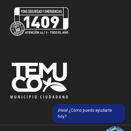
¡Hola! ¿Cómo puedo ayudarte
hoy?