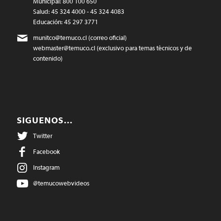
Municipal: 800 100 650
Salud: 45 324 4000 - 45 324 4083
Educación: 45 297 3771
munitco@temuco.cl
(correo oficial)
webmaster@temuco.cl
(exclusivo para temas técnicos y de
contenido)
SIGUENOS…
Twitter
Facebook
Instagram
@temucowebvideos