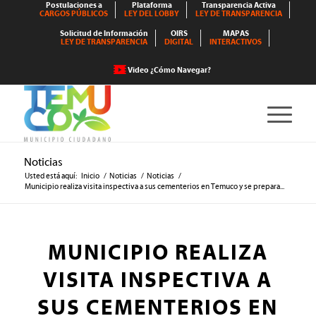
Postulaciones a
Plataforma
Transparencia Activa
CARGOS PÚBLICOS
LEY DEL LOBBY
LEY DE TRANSPARENCIA
Solicitud de Información
OIRS
MAPAS
LEY DE TRANSPARENCIA
DIGITAL
INTERACTIVOS
Video ¿Cómo Navegar?
Noticias
Usted está aquí:
Inicio
/
Noticias
/
Noticias
/
Municipio realiza visita inspectiva a sus cementerios en Temuco y se prepara...
MUNICIPIO REALIZA
VISITA INSPECTIVA A
SUS CEMENTERIOS EN