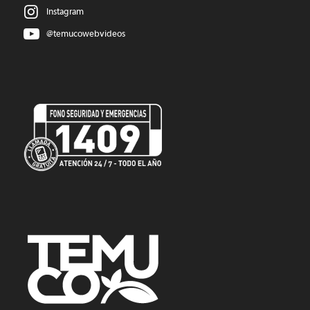
Instagram
@temucowebvideos