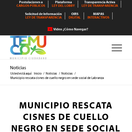
Postulaciones a
Plataforma
Transparencia Activa
CARGOS PÚBLICOS
LEY DEL LOBBY
LEY DE TRANSPARENCIA
Solicitud de Información
OIRS
MAPAS
LEY DE TRANSPARENCIA
DIGITAL
INTERACTIVOS
Video ¿Cómo Navegar?
Noticias
Usted está aquí:
Inicio
/
Noticias
/
Noticias
/
Municipio rescata cisnes de cuello negro en sede social de Labranza
MUNICIPIO RESCATA
CISNES DE CUELLO
NEGRO EN SEDE SOCIAL