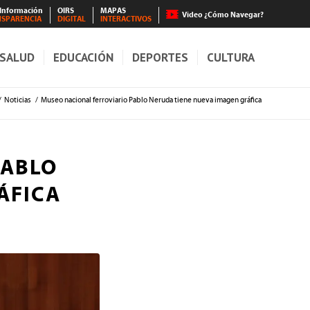
 Información
OIRS
MAPAS
Video ¿Cómo Navegar?
NSPARENCIA
DIGITAL
INTERACTIVOS
SALUD
EDUCACIÓN
DEPORTES
CULTURA
/
Noticias
/
Museo nacional ferroviario Pablo Neruda tiene nueva imagen gráfica
PABLO
ÁFICA