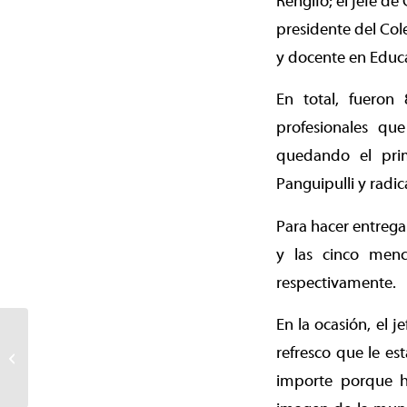
Rengifo; el jefe de
presidente del Col
y docente en Educa
En total, fueron
profesionales que
quedando el pri
Panguipulli y radi
Para hacer entrega
y las cinco menc
respectivamente.
En la ocasión, el 
Instalan placa de
reconocimiento al Parque
refresco que le es
Isla Cautín como “Mejor
importe porque h
proyecto...