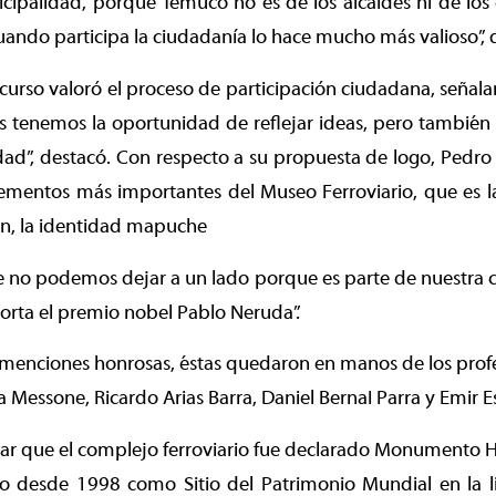
ipalidad, porque Temuco no es de los alcaldes ni de los 
uando participa la ciudadanía lo hace mucho más valioso”, 
curso valoró el proceso de participación ciudadana, señal
s tenemos la oportunidad de reflejar ideas, pero tambié
ad”, destacó. Con respecto a su propuesta de logo, Pedro
lementos más importantes del Museo Ferroviario, que es l
run, la identidad mapuche
 no podemos dejar a un lado porque es parte de nuestra c
porta el premio nobel Pablo Neruda”.
 menciones honrosas, éstas quedaron en manos de los prof
la Messone, Ricardo Arias Barra, Daniel BernaI Parra y Emir
ar que el complejo ferroviario fue declarado Monumento Hi
o desde 1998 como Sitio del Patrimonio Mundial en la lis