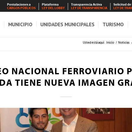
Postulaciones a
Plataforma
Transparencia Activa
Solicitud de
CARGOS PÚBLICOS
LEY DEL LOBBY
LEY DE TRANSPARENCIA
LEY DE TRA
S
MUNICIPIO
UNIDADES MUNICIPALES
TURISMO
Usted está aquí:
Inicio
/
Noticias
O NACIONAL FERROVIARIO 
DA TIENE NUEVA IMAGEN GR