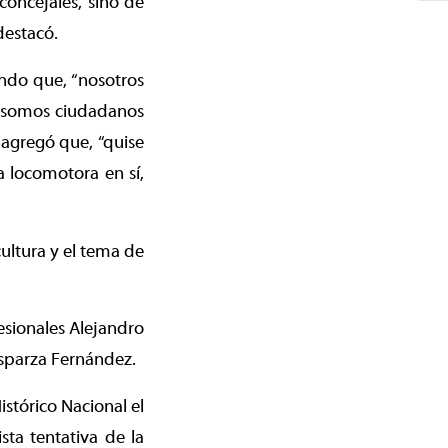
concejales, sino de
destacó.
ando que, “nosotros
n somos ciudadanos
 agregó que, “quise
a locomotora en sí,
ultura y el tema de
esionales Alejandro
 Esparza Fernández.
stórico Nacional el
ta tentativa de la