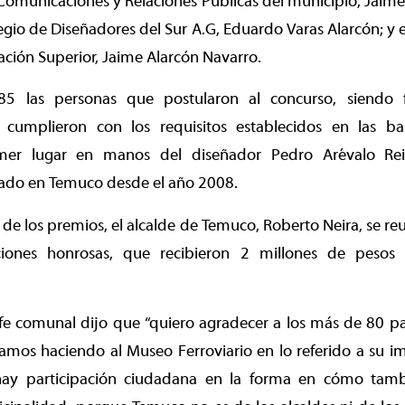
 Comunicaciones y Relaciones Públicas del municipio, Jaime 
egio de Diseñadores del Sur A.G, Eduardo Varas Alarcón; y e
ción Superior, Jaime Alarcón Navarro.
 85 las personas que postularon al concurso, siendo 
 cumplieron con los requisitos establecidos en las b
mer lugar en manos del diseñador Pedro Arévalo Rei
cado en Temuco desde el año 2008.
 de los premios, el alcalde de Temuco, Roberto Neira, se re
iones honrosas, que recibieron 2 millones de pesos
jefe comunal dijo que “quiero agradecer a los más de 80 pa
tamos haciendo al Museo Ferroviario en lo referido a su 
ay participación ciudadana en la forma en cómo tam