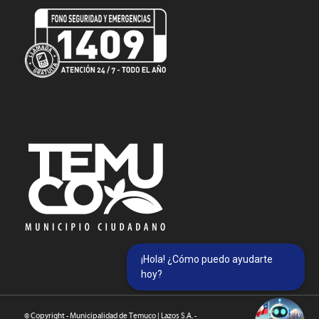
¡Hola! ¿Cómo puedo ayudarte
hoy?
© Copyright - Municipalidad de Temuco | Lazos S.A. -