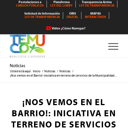
Postulaciones a
Plataforma
Transparencia Activa
CARGOS PÚBLICOS
LEY DEL LOBBY
LEY DE TRANSPARENCIA
Solicitud de Información
OIRS
MAPAS
LEY DE TRANSPARENCIA
DIGITAL
INTERACTIVOS
Video ¿Cómo Navegar?
Noticias
Usted está aquí:
Inicio
/
Noticias
/
Noticias
/
¡Nos vemos en el Barrio!: iniciativa en terreno de servicios de la Municipalidad ...
¡NOS VEMOS EN EL
BARRIO!: INICIATIVA EN
TERRENO DE SERVICIOS