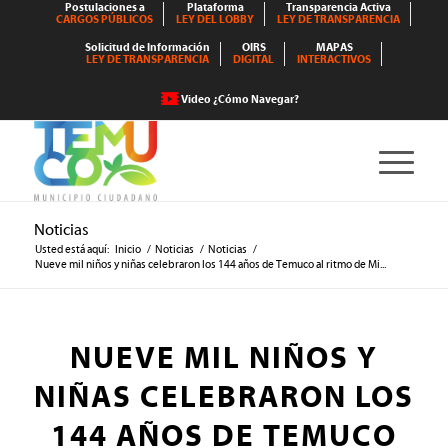
Postulaciones a
Plataforma
Transparencia Activa
CARGOS PÚBLICOS
LEY DEL LOBBY
LEY DE TRANSPARENCIA
Solicitud de Información
OIRS
MAPAS
LEY DE TRANSPARENCIA
DIGITAL
INTERACTIVOS
Video ¿Cómo Navegar?
Noticias
Usted está aquí:
Inicio
/
Noticias
/
Noticias
/
Nueve mil niños y niñas celebraron los 144 años de Temuco al ritmo de Mi...
NUEVE MIL NIÑOS Y
NIÑAS CELEBRARON LOS
144 AÑOS DE TEMUCO