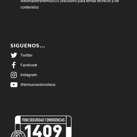
webmaster@temuco.cl
(exclusivo para temas técnicos y de
contenido)
SIGUENOS…
Twitter
Facebook
Instagram
@temucowebvideos