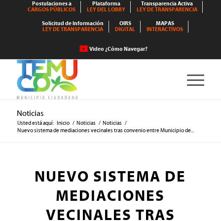
Postulaciones a
Plataforma
Transparencia Activa
CARGOS PÚBLICOS
LEY DEL LOBBY
LEY DE TRANSPARENCIA
Solicitud de Información
OIRS
MAPAS
LEY DE TRANSPARENCIA
DIGITAL
INTERACTIVOS
Video ¿Cómo Navegar?
Noticias
Usted está aquí:
Inicio
/
Noticias
/
Noticias
/
Nuevo sistema de mediaciones vecinales tras convenio entre Municipio de...
NUEVO SISTEMA DE
MEDIACIONES
VECINALES TRAS