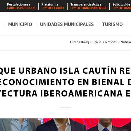
Postulaciones a
Plataforma
Transparencia Activa
Solicitud de
CARGOS PÚBLICOS
LEY DEL LOBBY
LEY DE TRANSPARENCIA
LEY DE TRA
S
MUNICIPIO
UNIDADES MUNICIPALES
TURISMO
Usted está aquí:
Inicio
/
Noticias
/
Noticia
QUE URBANO ISLA CAUTÍN RE
ECONOCIMIENTO EN BIENAL 
TECTURA IBEROAMERICANA E