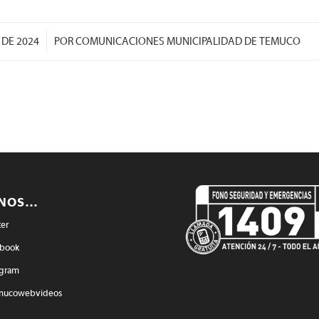
/
 DE 2024
POR
COMUNICACIONES MUNICIPALIDAD DE TEMUCO
ENOS…
ter
book
agram
mucowebvideos