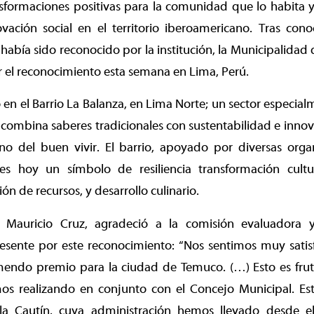
formaciones positivas para la comunidad que lo habita y
ovación social en el territorio iberoamericano. Tras con
 había sido reconocido por la institución, la Municipalidad 
ir el reconocimiento esta semana en Lima, Perú.
zó en el Barrio La Balanza, en Lima Norte; un sector especia
combina saberes tradicionales con sustentabilidad e innov
o del buen vivir. El barrio, apoyado por diversas orga
, es hoy un símbolo de resiliencia transformación cult
ión de recursos, y desarrollo culinario.
(s) Mauricio Cruz, agradeció a la comisión evaluador
esente por este reconocimiento: “Nos sentimos muy satis
mendo premio para la ciudad de Temuco. (…) Esto es fr
os realizando en conjunto con el Concejo Municipal. Es
la Cautín, cuya administración hemos llevado desde e