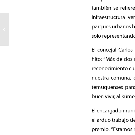
también se refier
infraestructura v
Temuco vivió jornadas
parques urbanos ha
de música y teatro en el
solo representand
gran carnaval del jardín
El concejal Carlos
hito: “Más de dos 
reconocimiento ciu
nuestra comuna, e
temuquenses para 
buen vivir, al küm
El encargado munic
el arduo trabajo d
premio: “Estamos m