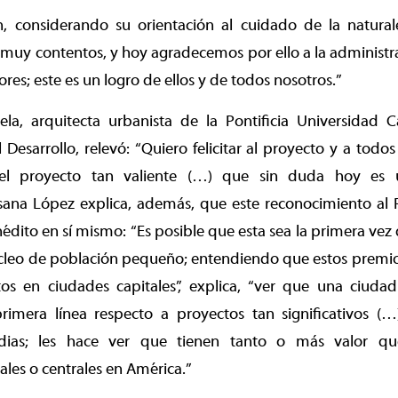
, considerando su orientación al cuidado de la naturalez
 muy contentos, y hoy agradecemos por ello a la administr
res; este es un logro de ellos y de todos nosotros.”
la, arquitecta urbanista de la Pontificia Universidad C
 Desarrollo, relevó: “Quiero felicitar al proyecto y a todos
l proyecto tan valiente (…) que sin duda hoy es u
usana López explica, además, que este reconocimiento al 
inédito en sí mismo: “Es posible que esta sea la primera vez
cleo de población pequeño; entendiendo que estos premio
tos en ciudades capitales”, explica, “ver que una ciud
imera línea respecto a proyectos tan significativos (
dias; les hace ver que tienen tanto o más valor que 
ales o centrales en América.”