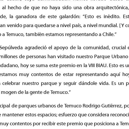
e al hecho de que no haya sido una obra arquitectónica
erde, la ganadora de este galardón: “Esto es inédito. E
n venido para quedarse a nivel país, a nivel mundial. [Y c
o a Temuco, también estamos representando a Chile.”
 Sepúlveda agradeció el apoyo de la comunidad, crucial e
millones de personas han visitado nuestro Parque Urbano I
dadano, hoy se suma este premio en la VIII BIAU. Esto es u
stamos muy contentos de estar representando aquí hoy
celebrar nuestro parque y seguir dándole vida. Es un 
e mogen de la gente de Temuco.”
ipal de parques urbanos de Temuco Rodrigo Gutiérrez, por
e mantener estos espacios; esfuerzo que considera reconoci
uy contentos por recibir este premio que posiciona a Tem