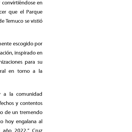
 convirtiéndose en
ocer que el Parque
de Temuco se vistió
lmente escogido por
ación, inspirado en
nizaciones para su
ural en torno a la
a y a la comunidad
fechos y contentos
uto de un tremendo
to hoy engalana al
l año 2022.” Cruz