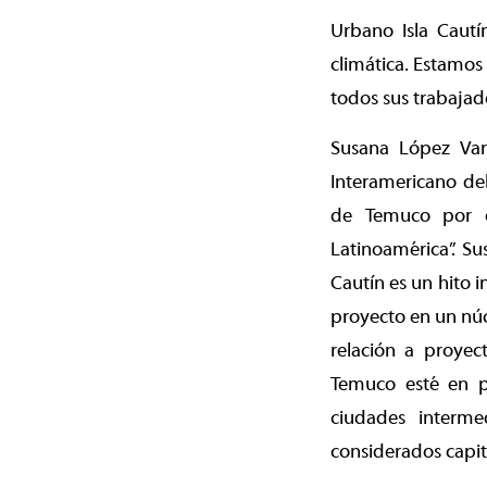
Urbano Isla Cautín
climática. Estamos
todos sus trabajado
Susana López Vare
Interamericano del
de Temuco por e
Latinoamérica”. S
Cautín es un hito 
proyecto en un nú
relación a proyec
Temuco esté en pr
ciudades interme
considerados capit