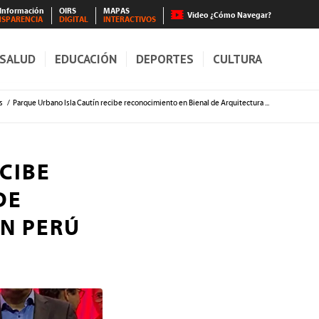
 Información
OIRS
MAPAS
Video ¿Cómo Navegar?
NSPARENCIA
DIGITAL
INTERACTIVOS
SALUD
EDUCACIÓN
DEPORTES
CULTURA
s
/
Parque Urbano Isla Cautín recibe reconocimiento en Bienal de Arquitectura ...
CIBE
DE
N PERÚ