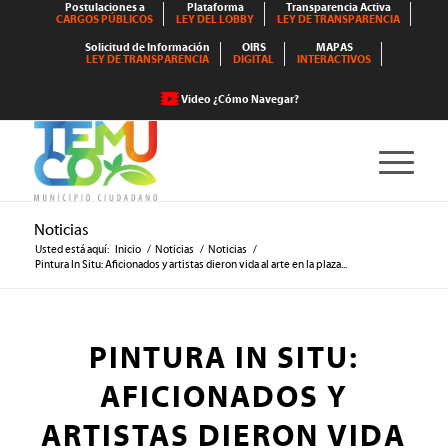
Postulaciones a
Plataforma
Transparencia Activa
CARGOS PÚBLICOS
LEY DEL LOBBY
LEY DE TRANSPARENCIA
Solicitud de Información
OIRS
MAPAS
LEY DE TRANSPARENCIA
DIGITAL
INTERACTIVOS
Video ¿Cómo Navegar?
Noticias
Usted está aquí:
Inicio
/
Noticias
/
Noticias
/
Pintura In Situ: Aficionados y artistas dieron vida al arte en la plaza...
PINTURA IN SITU:
AFICIONADOS Y
ARTISTAS DIERON VIDA