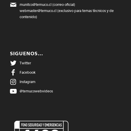
munitco@temuco.cl
(correo oficial)
webmaster@temuco.cl
(exclusivo para temas técnicos y de
contenido)
SIGUENOS…
Twitter
Facebook
Instagram
@temucowebvideos