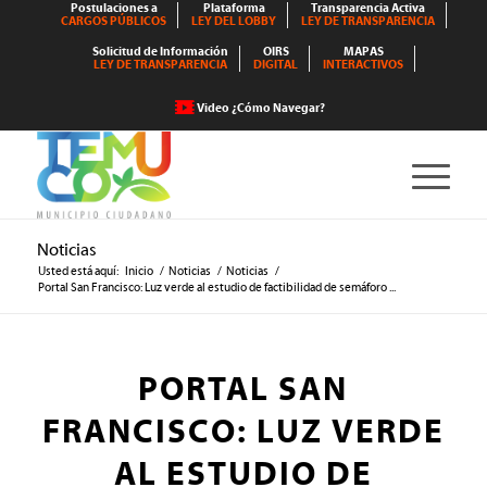
Postulaciones a
Plataforma
Transparencia Activa
CARGOS PÚBLICOS
LEY DEL LOBBY
LEY DE TRANSPARENCIA
Solicitud de Información
OIRS
MAPAS
LEY DE TRANSPARENCIA
DIGITAL
INTERACTIVOS
Video ¿Cómo Navegar?
Noticias
Usted está aquí:
Inicio
/
Noticias
/
Noticias
/
Portal San Francisco: Luz verde al estudio de factibilidad de semáforo ...
PORTAL SAN
FRANCISCO: LUZ VERDE
AL ESTUDIO DE