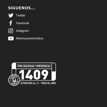
SIGUENOS…
Twitter
Facebook
Instagram
@temucowebvideos