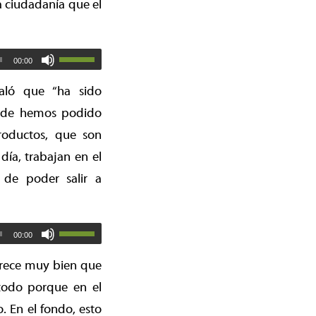
a ciudadanía que el
00:00
aló que “ha sido
onde hemos podido
roductos, que son
ía, trabajan en el
 de poder salir a
00:00
arece muy bien que
 todo porque en el
 En el fondo, esto