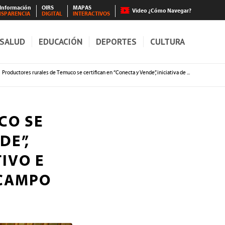
 Información
OIRS
MAPAS
Video ¿Cómo Navegar?
NSPARENCIA
DIGITAL
INTERACTIVOS
SALUD
EDUCACIÓN
DEPORTES
CULTURA
Productores rurales de Temuco se certifican en “Conecta y Vende”, iniciativa de ...
CO SE
DE”,
IVO E
 CAMPO