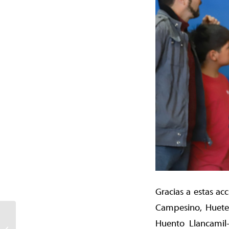
Gracias a estas a
Campesino, Huete
Temuco se consolida en
Huento Llancamil
el circuito internacional