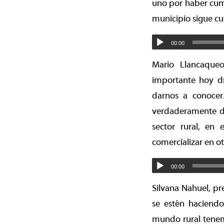
uno por haber cump
municipio sigue cu
00:00
Mario Llancaque
importante hoy d
darnos a conocer
verdaderamente de
sector rural, en
comercializar en ot
00:00
Silvana Nahuel, p
se estén haciendo
mundo rural tenem