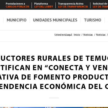
Postulaciones a
Plataforma
Transparencia Activa
Solicitud de
CARGOS PÚBLICOS
LEY DEL LOBBY
LEY DE TRANSPARENCIA
LEY DE TRA
S
MUNICIPIO
UNIDADES MUNICIPALES
TURISMO
Usted está aquí:
Inicio
/
Noticias
/
Noticias
/
UCTORES RURALES DE TEMU
TIFICAN EN “CONECTA Y VEN
IATIVA DE FOMENTO PRODUCT
ENDENCIA ECONÓMICA DEL