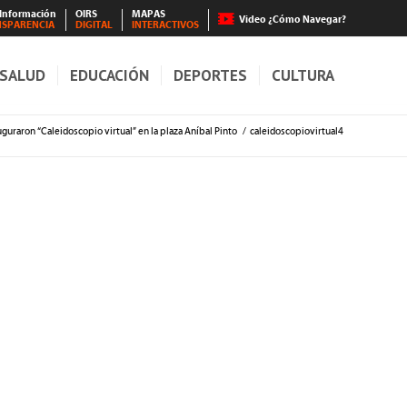
 Información
OIRS
MAPAS
Video ¿Cómo Navegar?
NSPARENCIA
DIGITAL
INTERACTIVOS
SALUD
EDUCACIÓN
DEPORTES
CULTURA
uraron “Caleidoscopio virtual” en la plaza Aníbal Pinto
/
caleidoscopiovirtual4