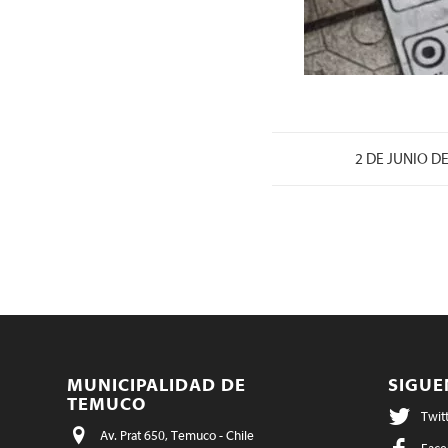
/
2 DE JUNIO D
MUNICIPALIDAD DE
SIGU
TEMUCO
Twit
Av. Prat 650, Temuco - Chile