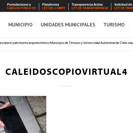
Postulaciones a
Plataforma
Transparencia Activa
Solicitud de
CARGOS PÚBLICOS
LEY DEL LOBBY
LEY DE TRANSPARENCIA
LEY DE TRA
S
MUNICIPIO
UNIDADES MUNICIPALES
TURISMO
escata el patrimonio arquitectónico Municipio de Temuco y Universidad Autónoma de Chile inaug
CALEIDOSCOPIOVIRTUAL4