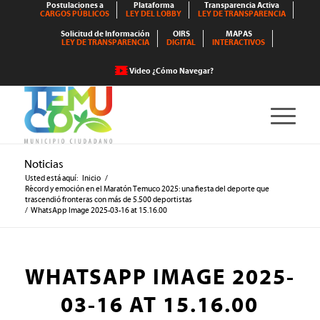
Postulaciones a
Plataforma
Transparencia Activa
CARGOS PÚBLICOS
LEY DEL LOBBY
LEY DE TRANSPARENCIA
Solicitud de Información
OIRS
MAPAS
LEY DE TRANSPARENCIA
DIGITAL
INTERACTIVOS
Video ¿Cómo Navegar?
Noticias
Usted está aquí:
Inicio
/
Récord y emoción en el Maratón Temuco 2025: una fiesta del deporte que
trascendió fronteras con más de 5.500 deportistas
/
WhatsApp Image 2025-03-16 at 15.16.00
WHATSAPP IMAGE 2025-
03-16 AT 15.16.00