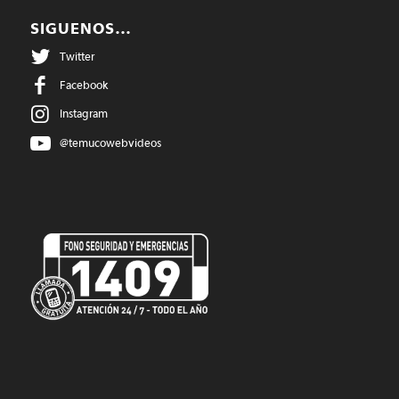
SIGUENOS…
Twitter
Facebook
Instagram
@temucowebvideos