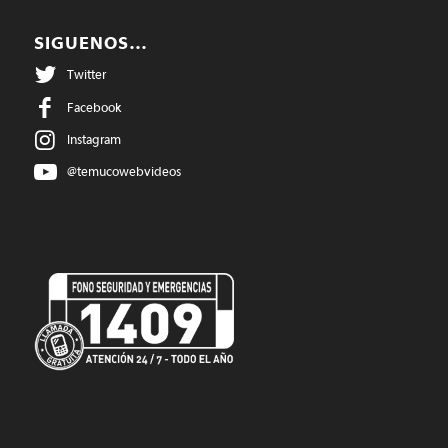
SIGUENOS…
Twitter
Facebook
Instagram
@temucowebvideos