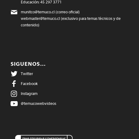
Educación: 45 297 3771
munitco@temuco.cl
(correo oficial)
webmaster@temuco.cl
(exclusivo para temas técnicos y de
contenido)
SIGUENOS…
Twitter
Facebook
Instagram
@temucowebvideos