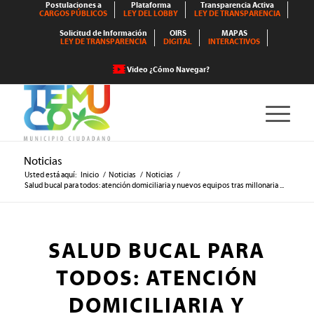
Postulaciones a
Plataforma
Transparencia Activa
CARGOS PÚBLICOS
LEY DEL LOBBY
LEY DE TRANSPARENCIA
Solicitud de Información
OIRS
MAPAS
LEY DE TRANSPARENCIA
DIGITAL
INTERACTIVOS
Video ¿Cómo Navegar?
Noticias
Usted está aquí:
Inicio
/
Noticias
/
Noticias
/
Salud bucal para todos: atención domiciliaria y nuevos equipos tras millonaria ...
SALUD BUCAL PARA
TODOS: ATENCIÓN
DOMICILIARIA Y