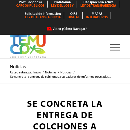
Postulaciones a
Plataforma
Transparencia Activa
CARGOS PÚBLICOS
LEY DEL LOBBY
LEY DE TRANSPARENCIA
Solicitud de Información
OIRS
MAPAS
LEY DE TRANSPARENCIA
DIGITAL
INTERACTIVOS
Video ¿Cómo Navegar?
Noticias
Usted está aquí:
Inicio
/
Noticias
/
Noticias
/
Se concreta la entrega de colchones a cuidadores de enfermos postrados...
SE CONCRETA LA
ENTREGA DE
COLCHONES A