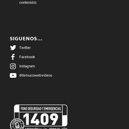
contenido)
SIGUENOS…
Twitter
Facebook
Instagram
@temucowebvideos