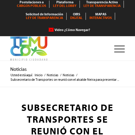
Postulaciones a
Plataforma
Transparencia Activa
CARGOS PÚBLICOS
LEY DEL LOBBY
LEY DE TRANSPARENCIA
Solicitud de Información
OIRS
MAPAS
LEY DE TRANSPARENCIA
DIGITAL
INTERACTIVOS
Video ¿Cómo Navegar?
Noticias
Usted está aquí:
Inicio
/
Noticias
/
Noticias
/
Subsecretario de Transportes se reunió con el alcalde Neira para presentar ...
SUBSECRETARIO DE
TRANSPORTES SE
REUNIÓ CON EL