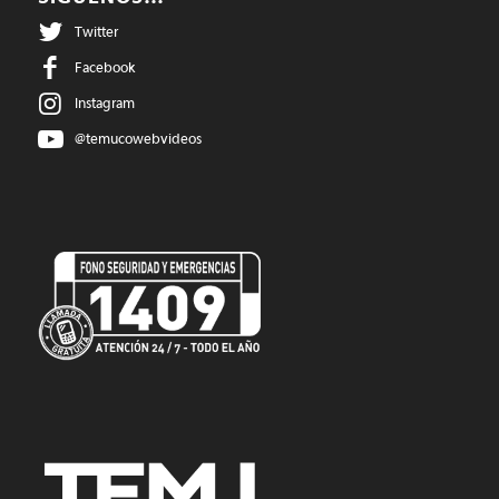
Twitter
Facebook
Instagram
@temucowebvideos