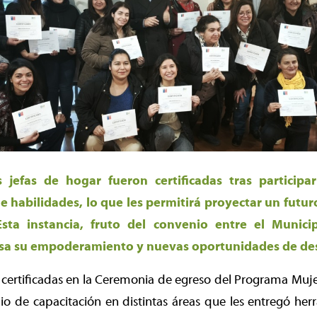
jefas de hogar fueron certificadas tras participa
e habilidades, lo que les permitirá proyectar un futur
 Esta instancia, fruto del convenio entre el Munic
sa su empoderamiento y nuevas oportunidades de des
certificadas en la Ceremonia de egreso del Programa Muje
o de capacitación en distintas áreas que les entregó her