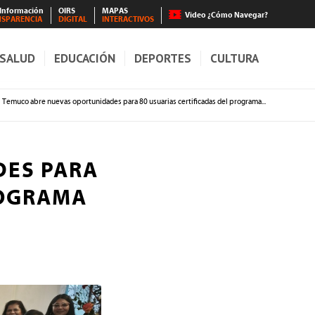
 Información
OIRS
MAPAS
Video ¿Cómo Navegar?
NSPARENCIA
DIGITAL
INTERACTIVOS
SALUD
EDUCACIÓN
DEPORTES
CULTURA
Temuco abre nuevas oportunidades para 80 usuarias certificadas del programa...
DES PARA
ROGRAMA