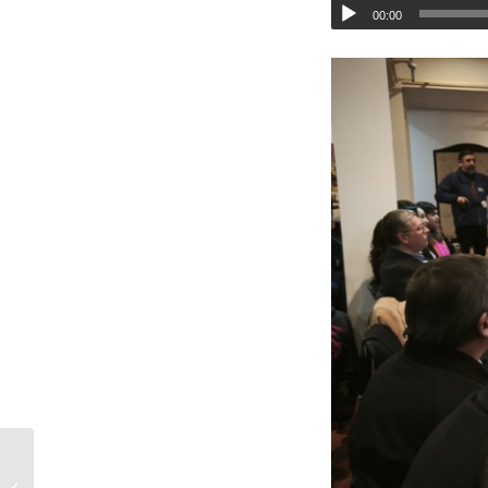
00:00
Temuco consolida su
compromiso con el