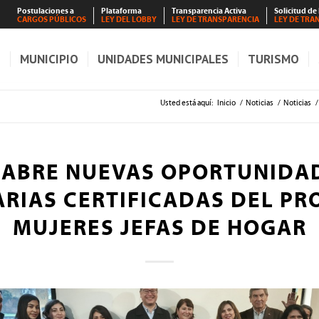
Postulaciones a
Plataforma
Transparencia Activa
Solicitud de
CARGOS PÚBLICOS
LEY DEL LOBBY
LEY DE TRANSPARENCIA
LEY DE TRA
S
MUNICIPIO
UNIDADES MUNICIPALES
TURISMO
Usted está aquí:
Inicio
/
Noticias
/
Noticias
/
ABRE NUEVAS OPORTUNIDA
ARIAS CERTIFICADAS DEL P
MUJERES JEFAS DE HOGAR