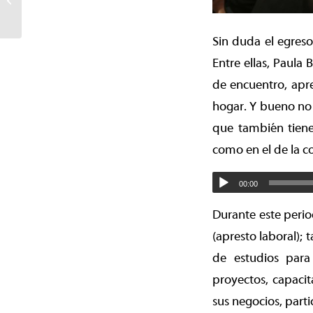
bienestar animal con más
de 4 mil esterilizaciones...
Sin duda el egreso
Entre ellas, Paula 
de encuentro, apre
hogar. Y bueno no 
que también tiene
como en el de la c
00:00
Durante este perio
(apresto laboral); 
de estudios para 
proyectos, capacit
sus negocios, parti