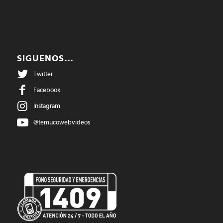
SIGUENOS…
Twitter
Facebook
Instagram
@temucowebvideos