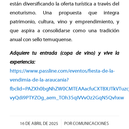
están diversificando la oferta turística a través del
enoturismo. Una propuesta que integra
patrimonio, cultura, vino y emprendimiento, y
que aspira a consolidarse como una tradición
anual con sello temuquense.
Adquiere tu entrada (copa de vino) y vive la
experiencia:
https://www.passline.com/eventos/fiesta-de-la-
vendimia-de-la-araucania?
fbclid=PAZXh0bgNhZW0CMTEAAacfuCXTBXJTkVTuzcj
vyQdi9PTYZOg_aem_TOh35qIVVvOz2GqN5Qvhxw
/
16 DE ABRIL DE 2025
POR
COMUNICACIONES