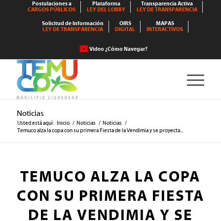
Postulaciones a
Plataforma
Transparencia Activa
CARGOS PÚBLICOS
LEY DEL LOBBY
LEY DE TRANSPARENCIA
Solicitud de Información
OIRS
MAPAS
LEY DE TRANSPARENCIA
DIGITAL
INTERACTIVOS
Video ¿Cómo Navegar?
Noticias
Usted está aquí:
Inicio
/
Noticias
/
Noticias
/
Temuco alza la copa con su primera Fiesta de la Vendimia y se proyecta...
TEMUCO ALZA LA COPA
CON SU PRIMERA FIESTA
DE LA VENDIMIA Y SE