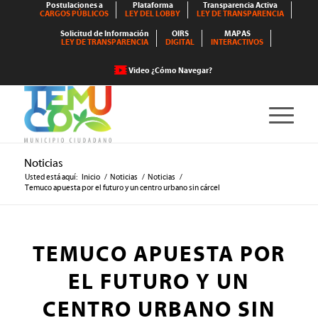
Postulaciones a
Plataforma
Transparencia Activa
CARGOS PÚBLICOS
LEY DEL LOBBY
LEY DE TRANSPARENCIA
Solicitud de Información
OIRS
MAPAS
LEY DE TRANSPARENCIA
DIGITAL
INTERACTIVOS
Video ¿Cómo Navegar?
Noticias
Usted está aquí:
Inicio
/
Noticias
/
Noticias
/
Temuco apuesta por el futuro y un centro urbano sin cárcel
TEMUCO APUESTA POR
EL FUTURO Y UN
CENTRO URBANO SIN