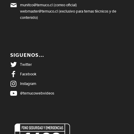
munitco@temuco.cl
(correo oficial)
webmaster@temuco.cl
(exclusivo para temas técnicos y de
contenido)
SIGUENOS…
Twitter
Facebook
Instagram
@temucowebvideos