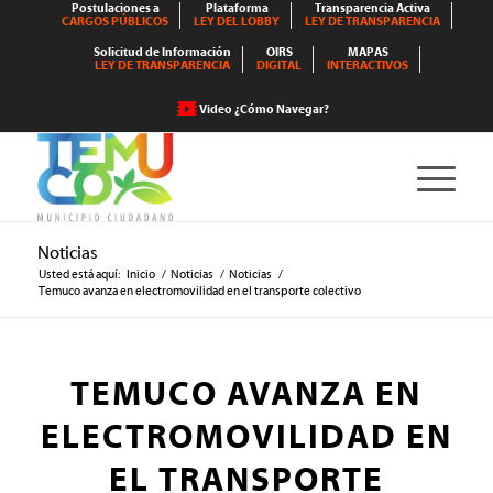
Postulaciones a
Plataforma
Transparencia Activa
CARGOS PÚBLICOS
LEY DEL LOBBY
LEY DE TRANSPARENCIA
Solicitud de Información
OIRS
MAPAS
LEY DE TRANSPARENCIA
DIGITAL
INTERACTIVOS
Video ¿Cómo Navegar?
Noticias
Usted está aquí:
Inicio
/
Noticias
/
Noticias
/
Temuco avanza en electromovilidad en el transporte colectivo
TEMUCO AVANZA EN
ELECTROMOVILIDAD EN
EL TRANSPORTE