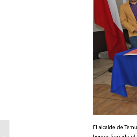
El alcalde de Tem
Internados municipales
de Temuco ofrecen la
hemos firmado el 