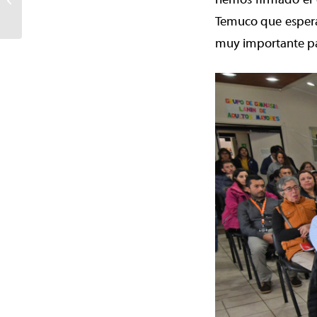
mejor infraestructura de
Temuco que esperam
la región...
muy importante par