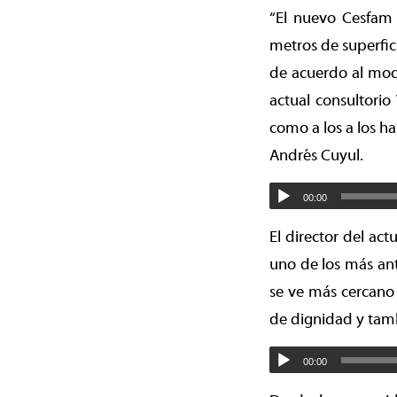
“El nuevo Cesfam 
metros de superfici
de acuerdo al mode
actual consultorio
como a los a los h
Andrés Cuyul.
00:00
El director del act
uno de los más ant
se ve más cercano 
de dignidad y tamb
00:00