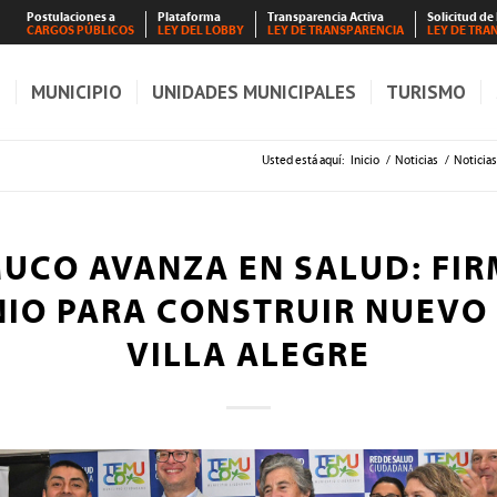
Postulaciones a
Plataforma
Transparencia Activa
Solicitud de
CARGOS PÚBLICOS
LEY DEL LOBBY
LEY DE TRANSPARENCIA
LEY DE TRA
S
MUNICIPIO
UNIDADES MUNICIPALES
TURISMO
Usted está aquí:
Inicio
/
Noticias
/
Noticias
UCO AVANZA EN SALUD: FI
IO PARA CONSTRUIR NUEVO
VILLA ALEGRE