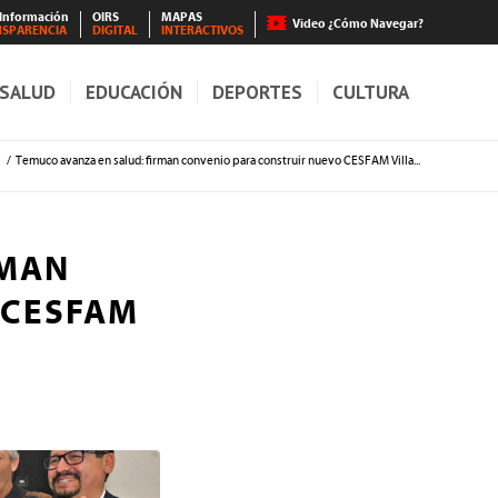
 Información
OIRS
MAPAS
Video ¿Cómo Navegar?
NSPARENCIA
DIGITAL
INTERACTIVOS
SALUD
EDUCACIÓN
DEPORTES
CULTURA
/
Temuco avanza en salud: firman convenio para construir nuevo CESFAM Villa...
RMAN
 CESFAM