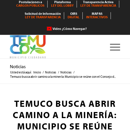
Postulaciones a
Plataforma
Transparencia Activa
CARGOS PÚBLICOS
LEY DEL LOBBY
LEY DE TRANSPARENCIA
Solicitud de Información
OIRS
MAPAS
LEY DE TRANSPARENCIA
DIGITAL
INTERACTIVOS
Video ¿Cómo Navegar?
Noticias
Usted está aquí:
Inicio
/
Noticias
/
Noticias
/
Temuco busca abrir camino a la minería: Municipio se reúne con el Consejo d...
TEMUCO BUSCA ABRIR
CAMINO A LA MINERÍA:
MUNICIPIO SE REÚNE