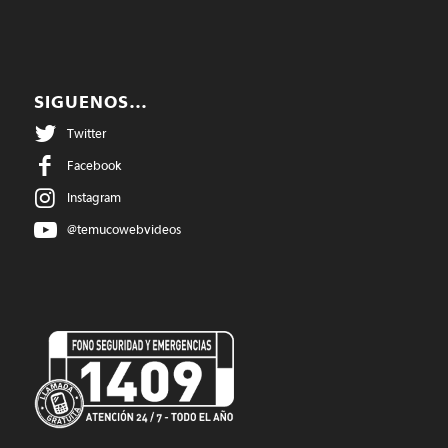
SIGUENOS…
Twitter
Facebook
Instagram
@temucowebvideos