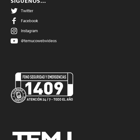
SIGUENOS…
Twitter
Facebook
Instagram
@temucowebvideos