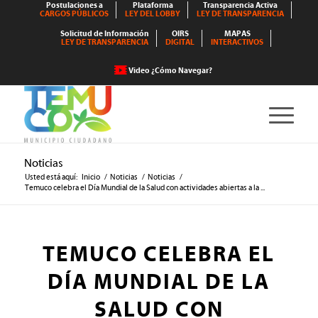
Postulaciones a
Plataforma
Transparencia Activa
CARGOS PÚBLICOS
LEY DEL LOBBY
LEY DE TRANSPARENCIA
Solicitud de Información
OIRS
MAPAS
LEY DE TRANSPARENCIA
DIGITAL
INTERACTIVOS
Video ¿Cómo Navegar?
Noticias
Usted está aquí:
Inicio
/
Noticias
/
Noticias
/
Temuco celebra el Día Mundial de la Salud con actividades abiertas a la ...
TEMUCO CELEBRA EL
DÍA MUNDIAL DE LA
SALUD CON