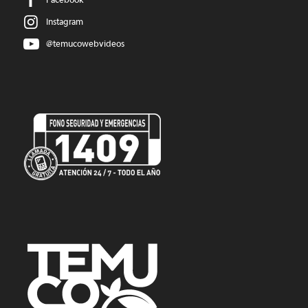
Instagram
@temucowebvideos