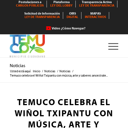
Postulaciones a
Plataforma
Transparencia Activa
CARGOS PÚBLICOS
LEY DEL LOBBY
LEY DE TRANSPARENCIA
Solicitud de Información
OIRS
MAPAS
LEY DE TRANSPARENCIA
DIGITAL
INTERACTIVOS
Video ¿Cómo Navegar?
Noticias
Usted está aquí:
Inicio
/
Noticias
/
Noticias
/
Temuco celebra el Wiñol Txipantu con música, arte y saberes ancestrale...
TEMUCO CELEBRA EL
WIÑOL TXIPANTU CON
MÚSICA, ARTE Y