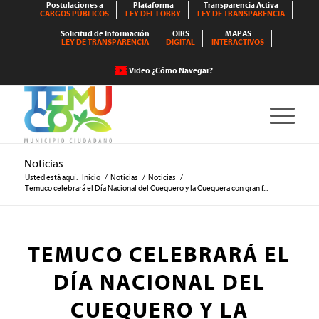
Postulaciones a
Plataforma
Transparencia Activa
CARGOS PÚBLICOS
LEY DEL LOBBY
LEY DE TRANSPARENCIA
Solicitud de Información
OIRS
MAPAS
LEY DE TRANSPARENCIA
DIGITAL
INTERACTIVOS
Video ¿Cómo Navegar?
Noticias
Usted está aquí:
Inicio
/
Noticias
/
Noticias
/
Temuco celebrará el Día Nacional del Cuequero y la Cuequera con gran f...
TEMUCO CELEBRARÁ EL
DÍA NACIONAL DEL
CUEQUERO Y LA