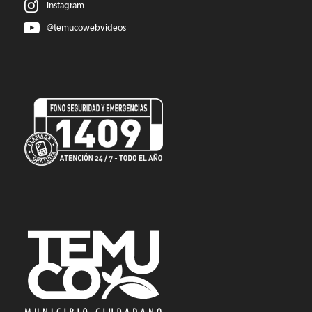
Instagram
@temucowebvideos