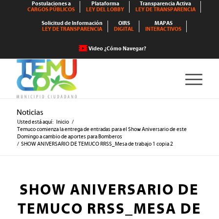
Postulaciones a
Plataforma
Transparencia Activa
CARGOS PÚBLICOS
LEY DEL LOBBY
LEY DE TRANSPARENCIA
Solicitud de Información
OIRS
MAPAS
LEY DE TRANSPARENCIA
DIGITAL
INTERACTIVOS
Video ¿Cómo Navegar?
Noticias
Usted está aquí:
Inicio
/
Temuco comienza la entrega de entradas para el Show Aniversario de este
Domingo a cambio de aportes para Bomberos
/
SHOW ANIVERSARIO DE TEMUCO RRSS_Mesa de trabajo 1 copia 2
SHOW ANIVERSARIO DE
TEMUCO RRSS_MESA DE