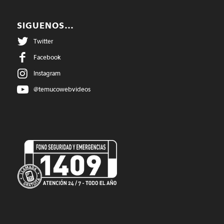
SIGUENOS…
Twitter
Facebook
Instagram
@temucowebvideos