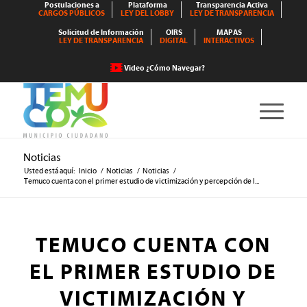
Postulaciones a
Plataforma
Transparencia Activa
CARGOS PÚBLICOS
LEY DEL LOBBY
LEY DE TRANSPARENCIA
Solicitud de Información
OIRS
MAPAS
LEY DE TRANSPARENCIA
DIGITAL
INTERACTIVOS
Video ¿Cómo Navegar?
Noticias
Usted está aquí:
Inicio
/
Noticias
/
Noticias
/
Temuco cuenta con el primer estudio de victimización y percepción de l...
TEMUCO CUENTA CON
EL PRIMER ESTUDIO DE
VICTIMIZACIÓN Y