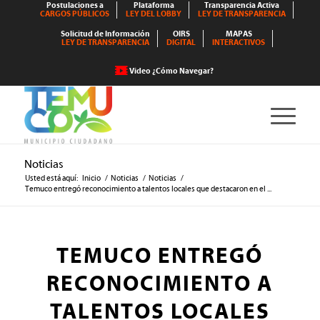
Postulaciones a
Plataforma
Transparencia Activa
CARGOS PÚBLICOS
LEY DEL LOBBY
LEY DE TRANSPARENCIA
Solicitud de Información
OIRS
MAPAS
LEY DE TRANSPARENCIA
DIGITAL
INTERACTIVOS
Video ¿Cómo Navegar?
Noticias
Usted está aquí:
Inicio
/
Noticias
/
Noticias
/
Temuco entregó reconocimiento a talentos locales que destacaron en el ...
TEMUCO ENTREGÓ
RECONOCIMIENTO A
TALENTOS LOCALES