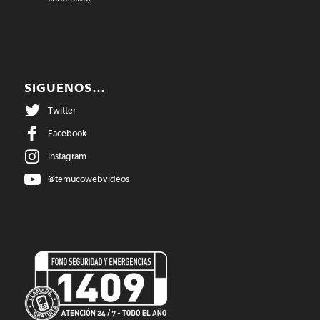
SIGUENOS…
Twitter
Facebook
Instagram
@temucowebvideos