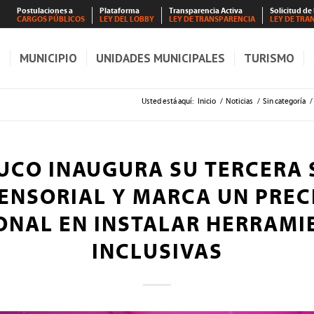
Postulaciones a
Plataforma
Transparencia Activa
Solicitud de
CARGOS PÚBLICOS
LEY DEL LOBBY
LEY DE TRANSPARENCIA
LEY DE TRA
S
MUNICIPIO
UNIDADES MUNICIPALES
TURISMO
Usted está aquí:
Inicio
/
Noticias
/
Sin categoría
/
UCO INAUGURA SU TERCERA 
ENSORIAL Y MARCA UN PRE
ONAL EN INSTALAR HERRAMI
INCLUSIVAS