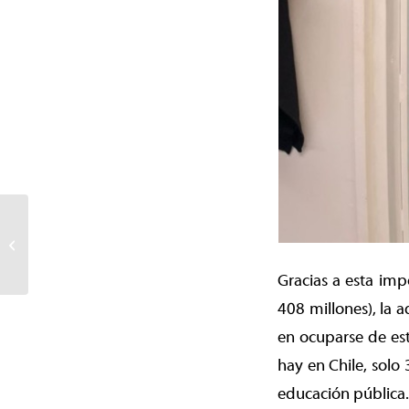
“Tu auto no es una
vitrina”: Temuco activa
campaña preventiva
contra robos...
Gracias a esta im
408 millones), la 
en ocuparse de est
hay en Chile, solo 
educación pública.