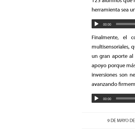
123 alumnos que r
herramienta sea un
00:00
Finalmente, el 
multisensoriales, 
un gran aporte al
apoyo porque más d
inversiones son ne
avanzando firmemen
00:00
/
9 DE MAYO DE