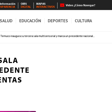
 Información
OIRS
MAPAS
Video ¿Cómo Navegar?
NSPARENCIA
DIGITAL
INTERACTIVOS
SALUD
EDUCACIÓN
DEPORTES
CULTURA
Temuco inaugura su tercera sala multisensorial y marca un precedente nacional...
SALA
CEDENTE
ENTAS