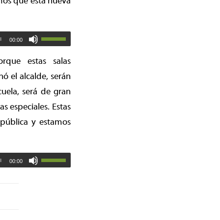
mos que esta nueva
00:00
rque estas salas
 el alcalde, serán
uela, será de gran
s especiales. Estas
 pública y estamos
00:00