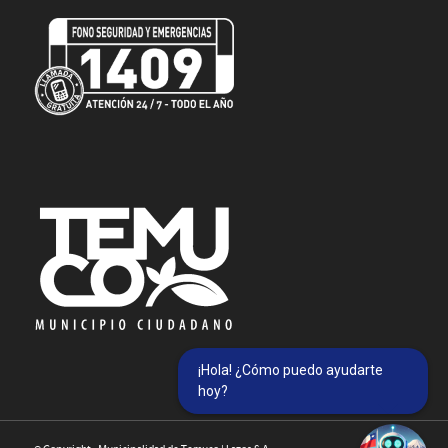
¡Hola! ¿Cómo puedo ayudarte
hoy?