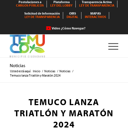
Postulaciones a
Plataforma
Transparencia Activa
CARGOS PÚBLICOS
LEY DEL LOBBY
LEY DE TRANSPARENCIA
Solicitud de Información
OIRS
MAPAS
LEY DE TRANSPARENCIA
DIGITAL
INTERACTIVOS
Video ¿Cómo Navegar?
Noticias
Usted está aquí:
Inicio
/
Noticias
/
Noticias
/
Temuco lanza Triatlón y Maratón 2024
TEMUCO LANZA
TRIATLÓN Y MARATÓN
2024