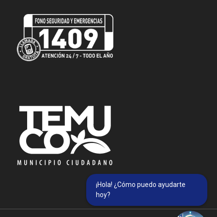
¡Hola! ¿Cómo puedo ayudarte
hoy?