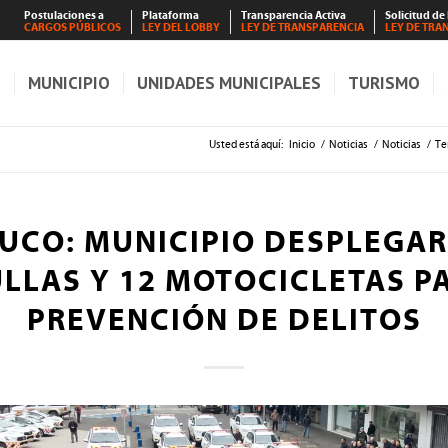
Postulaciones a
Plataforma
Transparencia Activa
Solicitud de
CARGOS PÚBLICOS
LEY DEL LOBBY
LEY DE TRANSPARENCIA
LEY DE TRA
S
MUNICIPIO
UNIDADES MUNICIPALES
TURISMO
Usted está aquí:
Inicio
/
Noticias
/
Noticias
/
Te
UCO: MUNICIPIO DESPLEGAR
LLAS Y 12 MOTOCICLETAS P
PREVENCIÓN DE DELITOS