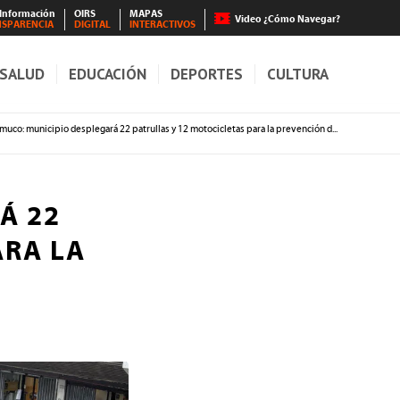
 Información
OIRS
MAPAS
Video ¿Cómo Navegar?
NSPARENCIA
DIGITAL
INTERACTIVOS
SALUD
EDUCACIÓN
DEPORTES
CULTURA
muco: municipio desplegará 22 patrullas y 12 motocicletas para la prevención d...
Á 22
ARA LA