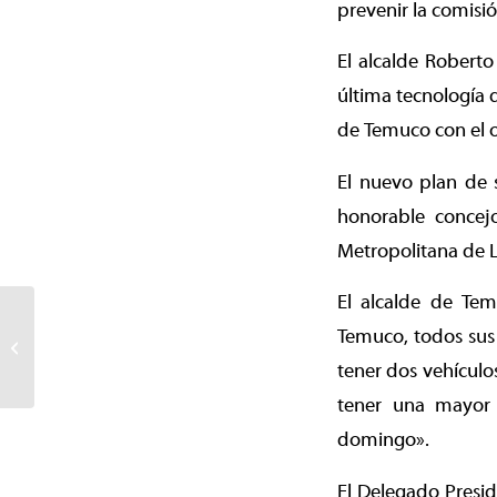
prevenir la comisión
El alcalde Roberto
última tecnología 
de Temuco con el o
El nuevo plan de 
honorable concej
Metropolitana de 
El alcalde de Tem
Temuco: Retiran quioscos
Temuco, todos sus 
y carros que no cuentan
con permisos e infringen
tener dos vehículo
ordenanza...
tener una mayor 
domingo».
El Delegado Preside