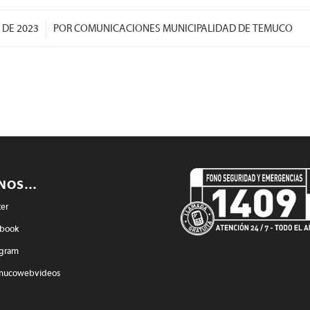
/
 DE 2023
POR
COMUNICACIONES MUNICIPALIDAD DE TEMUCO
ENOS…
ter
book
agram
mucowebvideos