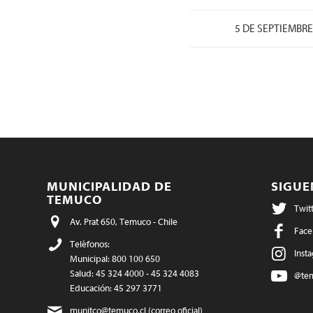
5 DE SEPTIEMBRE
MUNICIPALIDAD DE
SIGU
TEMUCO
Twit
Av. Prat 650, Temuco - Chile
Face
Teléfonos:
Inst
Municipal: 800 100 650
Salud: 45 324 4000 - 45 324 4083
@te
Educación: 45 297 3771
munitco@temuco.cl
(correo oficial)