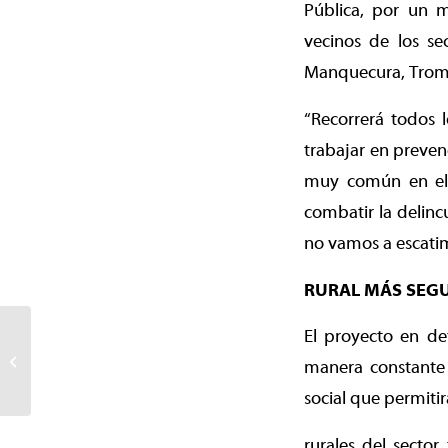
Pública, por un m
vecinos de los se
Manquecura, Tromen
“Recorrerá todos 
trabajar en preven
muy común en el 
combatir la delinc
no vamos a escatima
RURAL MÁS SEG
Municipio de Temuco
El proyecto en de
inicia proceso de
manera constante y
postulación para rebaja
en la tarifa...
social que permitir
rurales del sector