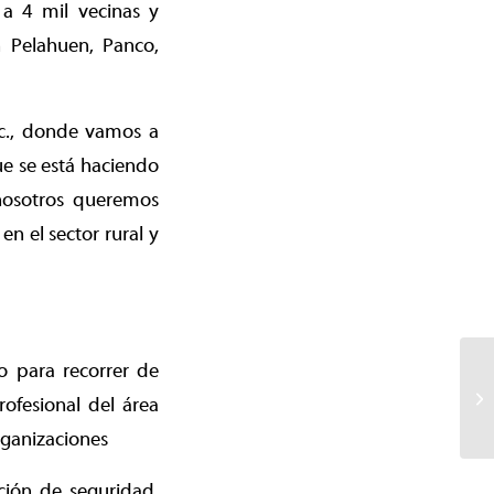
 a 4 mil vecinas y
n Pelahuen, Panco,
tc., donde vamos a
e se está haciendo
nosotros queremos
n el sector rural y
o para recorrer de
ofesional del área
organizaciones
ción de seguridad,