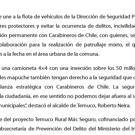
 une a la flota de vehículos de la Dirección de Seguridad P
ores protectores y evitar la ocurrencia de delitos, incivilid
ión permanente con Carabineros de Chile, con quienes, se
laboración para la realización de patrullaje mixto, el
s a la fecha en el área urbana de la comuna.
una camioneta 4×4 con una inversión sobre los 50 mill
es mapuche también tengan derecho a la seguridad que o
anza estratégica con Carabineros de Chile. La seg
a ciudadanía, en ese sentido no podemos dejar afuera al se
municipales”, destacó el alcalde de Temuco, Roberto Neira.
te del proyecto Temuco Rural Más Seguro, cofinanciado po
secretaría de Prevención del Delito del Ministerio del I