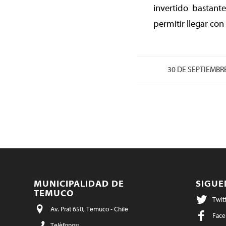
invertido bastant
permitir llegar co
30 DE SEPTIEMBR
MUNICIPALIDAD DE
SIGU
TEMUCO
Twit
Av. Prat 650, Temuco - Chile
Face
Teléfonos: