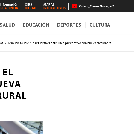
 Información
OIRS
MAPAS
Video ¿Cómo Navegar?
NSPARENCIA
DIGITAL
INTERACTIVOS
SALUD
EDUCACIÓN
DEPORTES
CULTURA
ias
/
Temuco: Municipio refuerza el patrullaje preventivo con nueva camioneta...
 EL
UEVA
RURAL