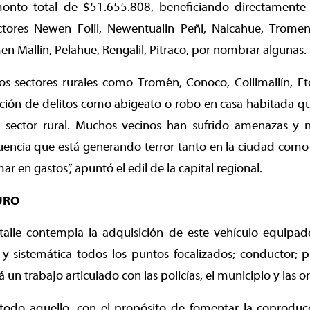
onto total de $51.655.808, beneficiando directamente
ctores Newen Folil, Newentualin Peñi, Nalcahue, Trome
 Mallin, Pelahue, Rengalil, Pitraco, por nombrar algunas.
los sectores rurales como Tromén, Conoco, Collimallín, E
ción de delitos como abigeato o robo en casa habitada qu
sector rural. Muchos vecinos han sufrido amenazas y 
uencia que está generando terror tanto en la ciudad como e
r en gastos”, apuntó el edil de la capital regional.
URO
talle contempla la adquisición de este vehículo equipad
 sistemática todos los puntos focalizados; conductor; pr
á un trabajo articulado con las policías, el municipio y las 
, todo aquello, con el propósito de fomentar la coproduc