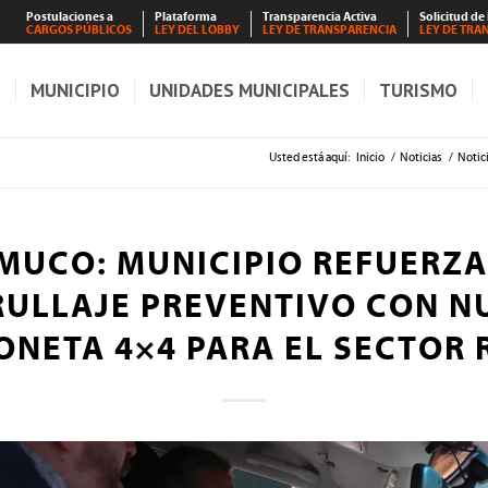
Postulaciones a
Plataforma
Transparencia Activa
Solicitud de
CARGOS PÚBLICOS
LEY DEL LOBBY
LEY DE TRANSPARENCIA
LEY DE TRA
S
MUNICIPIO
UNIDADES MUNICIPALES
TURISMO
Usted está aquí:
Inicio
/
Noticias
/
Notic
MUCO: MUNICIPIO REFUERZA
RULLAJE PREVENTIVO CON N
ONETA 4×4 PARA EL SECTOR 