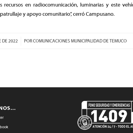
es recursos en radiocomunicación, luminarias y este veh
n patrullaje y apoyo comunitario”, cerró Campusano.
/
E DE 2022
POR
COMUNICACIONES MUNICIPALIDAD DE TEMUCO
ENOS…
ter
book