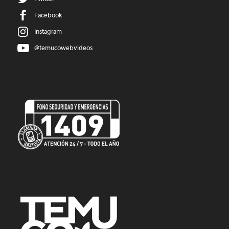
Facebook
Instagram
@temucowebvideos