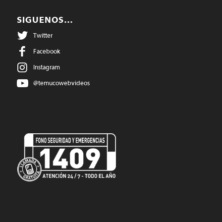
SIGUENOS…
Twitter
Facebook
Instagram
@temucowebvideos