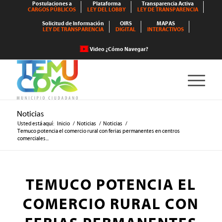
Postulaciones a
Plataforma
Transparencia Activa
CARGOS PÚBLICOS
LEY DEL LOBBY
LEY DE TRANSPARENCIA
Solicitud de Información
OIRS
MAPAS
LEY DE TRANSPARENCIA
DIGITAL
INTERACTIVOS
Video ¿Cómo Navegar?
Noticias
Usted está aquí:
Inicio
/
Noticias
/
Noticias
/
Temuco potencia el comercio rural con ferias permanentes en centros
comerciales...
TEMUCO POTENCIA EL
COMERCIO RURAL CON