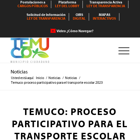
Postulaciones a
Plataforma
Transparencia Activa
CARGOS PÚBLICOS
LEY DEL LOBBY
LEY DE TRANSPARENCIA
Solicitud de Información
OIRS
MAPAS
LEY DE TRANSPARENCIA
DIGITAL
INTERACTIVOS
Video ¿Cómo Navegar?
Noticias
Usted está aquí:
Inicio
/
Noticias
/
Noticias
/
Temuco: proceso participativo para el transporte escolar 2023
TEMUCO: PROCESO
PARTICIPATIVO PARA EL
TRANSPORTE ESCOLAR