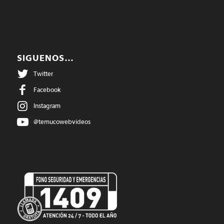
SIGUENOS…
Twitter
Facebook
Instagram
@temucowebvideos