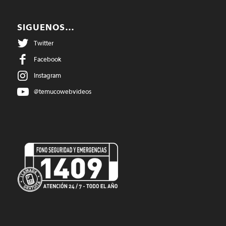
SIGUENOS…
Twitter
Facebook
Instagram
@temucowebvideos