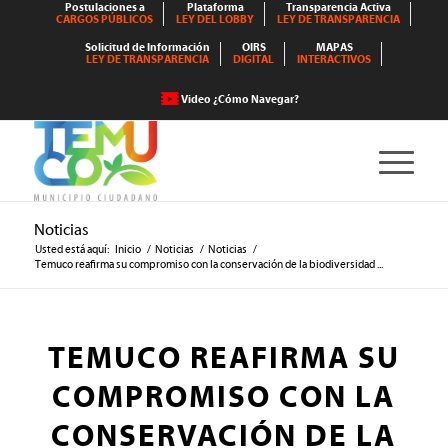
Postulaciones a
Plataforma
Transparencia Activa
CARGOS PÚBLICOS
LEY DEL LOBBY
LEY DE TRANSPARENCIA
Solicitud de Información
OIRS
MAPAS
LEY DE TRANSPARENCIA
DIGITAL
INTERACTIVOS
Video ¿Cómo Navegar?
Noticias
Usted está aquí:
Inicio
/
Noticias
/
Noticias
/
Temuco reafirma su compromiso con la conservación de la biodiversidad ...
TEMUCO REAFIRMA SU
COMPROMISO CON LA
CONSERVACIÓN DE LA