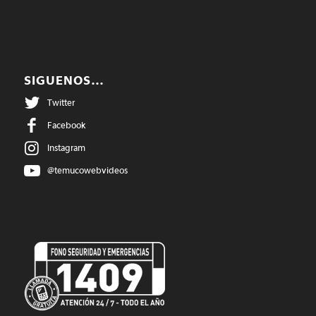
SIGUENOS…
Twitter
Facebook
Instagram
@temucowebvideos