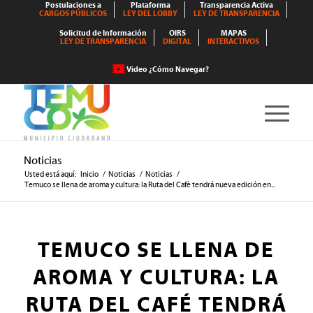
Postulaciones a
Plataforma
Transparencia Activa
CARGOS PÚBLICOS
LEY DEL LOBBY
LEY DE TRANSPARENCIA
Solicitud de Información
OIRS
MAPAS
LEY DE TRANSPARENCIA
DIGITAL
INTERACTIVOS
Video ¿Cómo Navegar?
Noticias
Usted está aquí:
Inicio
/
Noticias
/
Noticias
/
Temuco se llena de aroma y cultura: la Ruta del Café tendrá nueva edición en...
TEMUCO SE LLENA DE
AROMA Y CULTURA: LA
RUTA DEL CAFÉ TENDRÁ