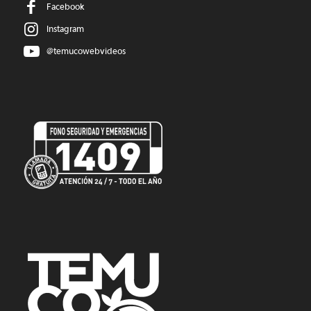
Facebook
Instagram
@temucowebvideos