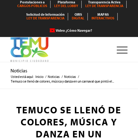
Postulaciones a
Plataforma
Transparencia Activa
CARGOS PÚBLICOS
LEY DEL LOBBY
LEY DE TRANSPARENCIA
Solicitud de Información
OIRS
MAPAS
LEY DE TRANSPARENCIA
DIGITAL
INTERACTIVOS
Video ¿Cómo Navegar?
Noticias
Usted está aquí:
Inicio
/
Noticias
/
Noticias
/
Temuco se llenó de colores, música y danza en un carnaval que pintó el...
TEMUCO SE LLENÓ DE
COLORES, MÚSICA Y
DANZA EN UN