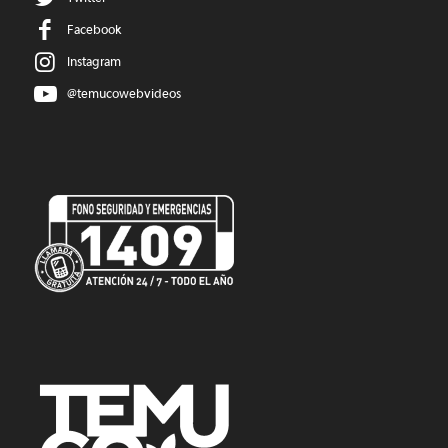
Facebook
Instagram
@temucowebvideos