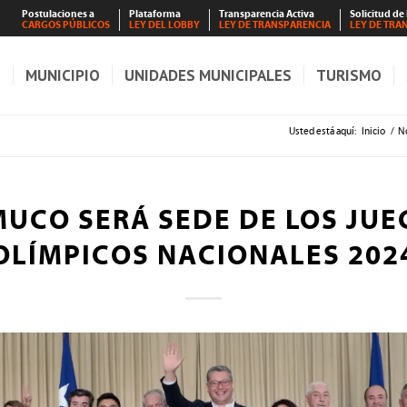
Postulaciones a
Plataforma
Transparencia Activa
Solicitud de
CARGOS PÚBLICOS
LEY DEL LOBBY
LEY DE TRANSPARENCIA
LEY DE TRA
S
MUNICIPIO
UNIDADES MUNICIPALES
TURISMO
Usted está aquí:
Inicio
/
No
UCO SERÁ SEDE DE LOS JUE
OLÍMPICOS NACIONALES 202