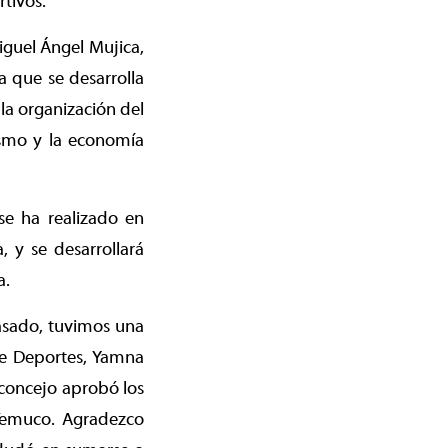
tivos.
iguel Ángel Mujica,
a que se desarrolla
la organización del
ismo y la economía
se ha realizado en
 y se desarrollará
a.
pasado, tuvimos una
de Deportes, Yamna
 concejo aprobó los
 Temuco. Agradezco