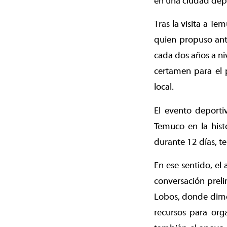
en una ciudad dep
Tras la visita a T
quien propuso ante
cada dos años a ni
certamen para el 
local.
El evento deporti
Temuco en la hist
durante 12 días, t
En ese sentido, el
conversación prel
Lobos, donde dimos
recursos para org