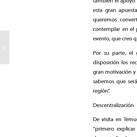
también el apoyo 
esta gran apuest
queremos convert
contemplar en el 
evento, que creo qu
Exitoso cierre de taller
municipal de escritura
creativa impartido por
Por su parte, el
destacada...
disposición los re
gran motivación y
sabemos que será 
región”.
Descentralización
De visita en Temu
“primero explica