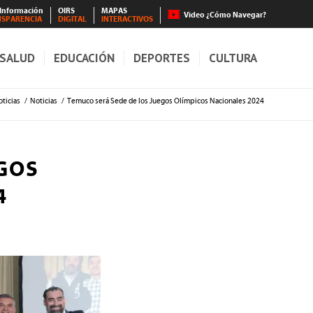
 Información
OIRS
MAPAS
Video ¿Cómo Navegar?
NSPARENCIA
DIGITAL
INTERACTIVOS
SALUD
EDUCACIÓN
DEPORTES
CULTURA
ticias
/
Noticias
/
Temuco será Sede de los Juegos Olímpicos Nacionales 2024
GOS
4