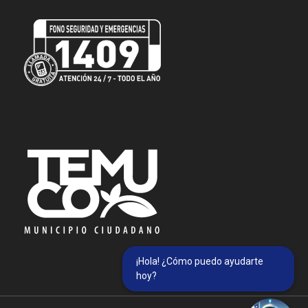
¡Hola! ¿Cómo puedo ayudarte
hoy?