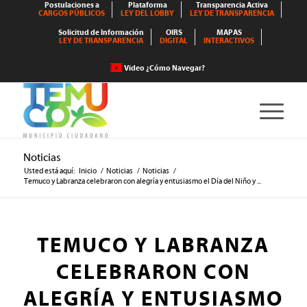
Postulaciones a
Plataforma
Transparencia Activa
CARGOS PÚBLICOS
LEY DEL LOBBY
LEY DE TRANSPARENCIA
Solicitud de Información
OIRS
MAPAS
LEY DE TRANSPARENCIA
DIGITAL
INTERACTIVOS
Video ¿Cómo Navegar?
Noticias
Usted está aquí:
Inicio
/
Noticias
/
Noticias
/
Temuco y Labranza celebraron con alegría y entusiasmo el Día del Niño y ...
TEMUCO Y LABRANZA
CELEBRARON CON
ALEGRÍA Y ENTUSIASMO